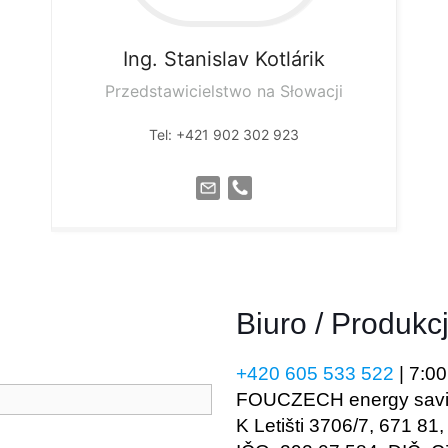
Ing. Stanislav
Kotlárik
Przedstawicielstwo na Słowacji
Tel: +421 902 302 923
Biuro / Produkc
+420 605 533 522
| 7
:00
FOUCZECH energy savin
K Letišti 3706/7, 671 81