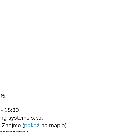
ja
 - 15:30
g systems s.r.o.
,
Znojmo (
pokaż
na mapie)