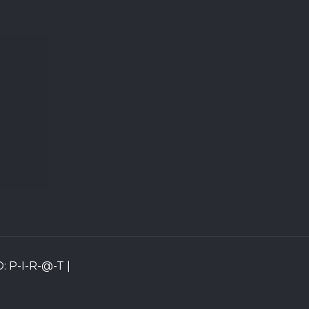
: P-I-R-@-T |